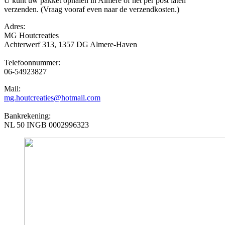
U kunt uw pakket ophalen in Almere of het per post laten
verzenden. (Vraag vooraf even naar de verzendkosten.)
Adres:
MG Houtcreaties
Achterwerf 313, 1357 DG Almere-Haven
Telefoonnummer:
06-54923827
Mail:
mg.houtcreaties@hotmail.com
Bankrekening:
NL 50 INGB 0002996323